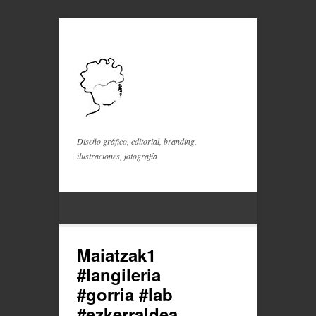
Diseño gráfico, editorial, branding,
ilustraciones, fotografía
Maiatzak1
#langileria
#gorria #lab
#ezkerraldea