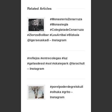
Related Articles
#MonasterioZenarruza
#Monastegia
#ColegiatadeCenarruza
#ZiortzaBolibar #LeaArtibai #Bizkaia
@igerseuskadi – Instagram
#reflejos #entrecolegas #luz
#gafasdesol #sol #skatepark @larachuli
– Instagram
#porelpoderdegreiskull
#oihuka #grito –
Instagram