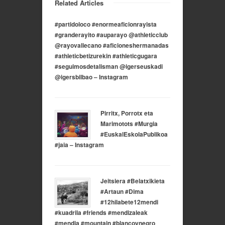
Related Articles
#partidoloco #enormeaficionrayista
#granderayito #auparayo @athleticclub
@rayovallecano #aficioneshermanadas
#athleticbetizurekin #athleticgugara
#seguimosdetalisman @igerseuskadi
@igersbilbao – Instagram
Pirritx, Porrotx eta
Marimotots #Murgia
#EuskalEskolaPublikoa
#jaia – Instagram
Jeitsiera #Belatxikieta
#Artaun #Dima
#12hilabete12mendi
#kuadrila #friends #mendizaleak
#mendia #mountain #blancoynegro