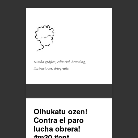
Diseño gráfico, editorial, branding,
ilustraciones, fotografía
Oihukatu ozen!
Contra el paro
lucha obrera!
#m30 #cnt –