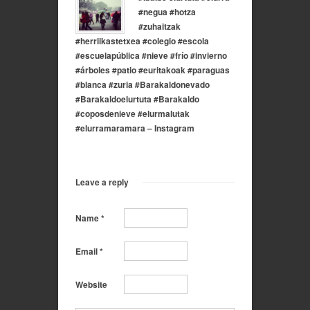
#negua #hotza
#zuhaitzak
#herriikastetxea #colegio #escola
#escuelapública #nieve #frío #invierno
#árboles #patio #euritakoak #paraguas
#blanca #zuria #Barakaldonevado
#Barakaldoelurtuta #Barakaldo
#coposdenieve #elurmalutak
#elurramaramara – Instagram
Leave a reply
Name
*
Email
*
Website