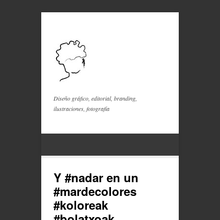
Diseño gráfico, editorial, branding,
ilustraciones, fotografía
Y #nadar en un
#mardecolores
#koloreak
#bolatxoak