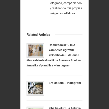
fotografía, compartiendo
y realizando mis propias
imágenes artísticas.
Related Articles
Resultado #HUTSA
#amnesia #graffiti
#biombo #cut #stencil
#hutsabikoteakustikoa #laranja #beltza
#musika #plantillas – Instagram
Eraldaketa – Instagram
#Ibaibe elurtuta #elurra