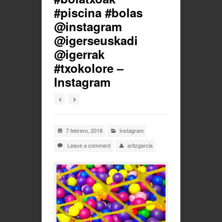
#piscina #bolas
@instagram
@igerseuskadi
@igerrak
#txokolore –
Instagram
7 febrero, 2018
Instagram
Leave a comment
aritzgarcia